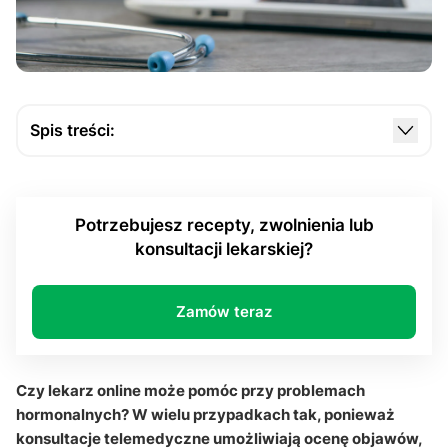
Spis treści:
Jak lekarz online pomaga rozpoznawać problemy
hormonalne?
Potrzebujesz recepty, zwolnienia lub
Kiedy potrzebny jest endokrynolog albo ginekolog?
konsultacji lekarskiej?
Jak wyglądają konsultacje telemedyczne i analiza
wyników?
Zamów teraz
Dlaczego czasem konieczna jest wizyta osobista i
badanie fizykalne?
Jakie znaczenie ma szybka diagnoza i odpowiednie
Czy lekarz online może pomóc przy problemach
leczenie hormonalne?
hormonalnych? W wielu przypadkach tak, ponieważ
konsultacje telemedyczne umożliwiają ocenę objawów,
Czy lekarz online może pomóc przy problemach