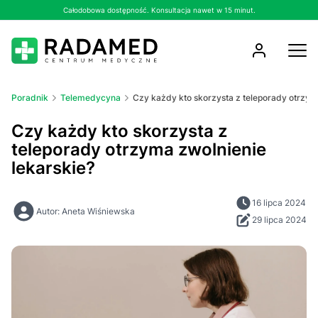
Całodobowa dostępność. Konsultacja nawet w 15 minut.
Poradnik
Telemedycyna
Czy każdy kto skorzysta z teleporady otrzym
Czy każdy kto skorzysta z
teleporady otrzyma zwolnienie
lekarskie?
16 lipca 2024
Autor: Aneta Wiśniewska
29 lipca 2024