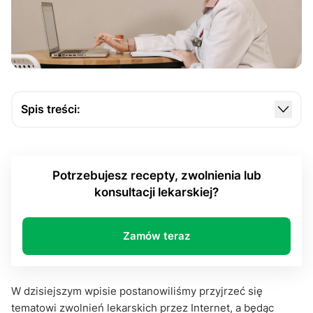
Spis treści:
Teleporada ze zwolnieniem – co to właściwie
takiego?
Potrzebujesz recepty, zwolnienia lub
Czy zawsze otrzymam L4?
konsultacji lekarskiej?
Co w sytuacji, gdy nie otrzymam zwolnienia online?
Podsumowanie
Zamów teraz
W dzisiejszym wpisie postanowiliśmy przyjrzeć się
tematowi zwolnień lekarskich przez Internet, a będąc