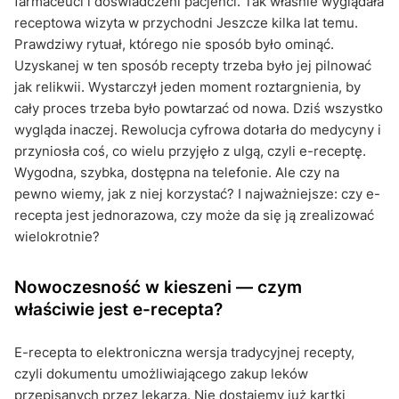
farmaceuci i doświadczeni pacjenci. Tak właśnie wyglądała
receptowa wizyta w przychodni Jeszcze kilka lat temu.
Prawdziwy rytuał, którego nie sposób było ominąć.
Uzyskanej w ten sposób recepty trzeba było jej pilnować
jak relikwii. Wystarczył jeden moment roztargnienia, by
cały proces trzeba było powtarzać od nowa. Dziś wszystko
wygląda inaczej. Rewolucja cyfrowa dotarła do medycyny i
przyniosła coś, co wielu przyjęło z ulgą, czyli e-receptę.
Wygodna, szybka, dostępna na telefonie. Ale czy na
pewno wiemy, jak z niej korzystać? I najważniejsze: czy e-
recepta jest jednorazowa, czy może da się ją zrealizować
wielokrotnie?
Nowoczesność w kieszeni — czym
właściwie jest e-recepta?
E-recepta to elektroniczna wersja tradycyjnej recepty,
czyli dokumentu umożliwiającego zakup leków
przepisanych przez lekarza. Nie dostajemy już kartki