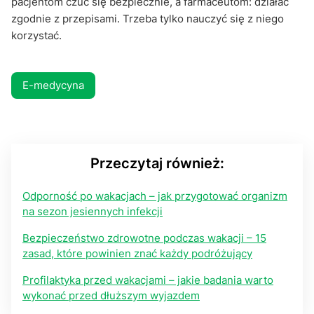
pacjentom czuć się bezpiecznie, a farmaceutom: działać
zgodnie z przepisami. Trzeba tylko nauczyć się z niego
korzystać.
E-medycyna
Przeczytaj również:
Odporność po wakacjach – jak przygotować organizm
na sezon jesiennych infekcji
Bezpieczeństwo zdrowotne podczas wakacji – 15
zasad, które powinien znać każdy podróżujący
Profilaktyka przed wakacjami – jakie badania warto
wykonać przed dłuższym wyjazdem