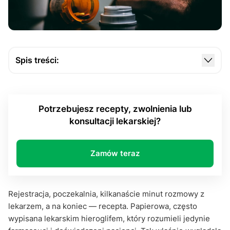
Spis treści:
Nowoczesność w kieszeni — czym właściwie jest
e-recepta?
Potrzebujesz recepty, zwolnienia lub
Czy e-recepta jest jednorazowa czy wielokrotna —
konsultacji lekarskiej?
co mówi prawo i praktyka?
Przykład z życia: terapia nadciśnienia
Zamów teraz
E-recepta, a leki jednorazowego użytku
Czy można zgubić e-receptę?
Rejestracja, poczekalnia, kilkanaście minut rozmowy z
Czy e-recepta jest jednorazowa i dlaczego warto
lekarzem, a na koniec — recepta. Papierowa, często
znać zasady działania recepty online?
wypisana lekarskim hieroglifem, który rozumieli jedynie