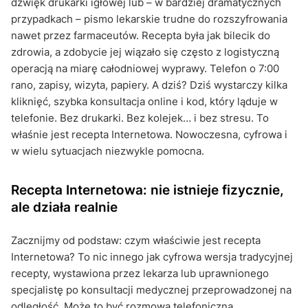
dźwięk drukarki igłowej lub – w bardziej dramatycznych
przypadkach – pismo lekarskie trudne do rozszyfrowania
nawet przez farmaceutów. Recepta była jak bilecik do
zdrowia, a zdobycie jej wiązało się często z logistyczną
operacją na miarę całodniowej wyprawy. Telefon o 7:00
rano, zapisy, wizyta, papiery. A dziś? Dziś wystarczy kilka
kliknięć, szybka konsultacja online i kod, który ląduje w
telefonie. Bez drukarki. Bez kolejek… i bez stresu. To
właśnie jest recepta Internetowa. Nowoczesna, cyfrowa i
w wielu sytuacjach niezwykle pomocna.
Recepta Internetowa: nie istnieje fizycznie,
ale działa realnie
Zacznijmy od podstaw: czym właściwie jest recepta
Internetowa? To nic innego jak cyfrowa wersja tradycyjnej
recepty, wystawiona przez lekarza lub uprawnionego
specjalistę po konsultacji medycznej przeprowadzonej na
odległość. Może to być rozmowa telefoniczna,