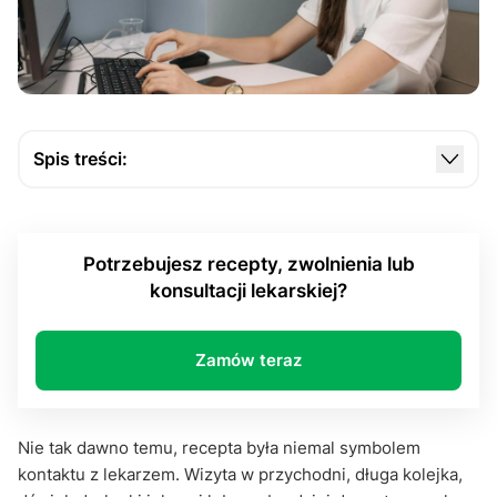
Spis treści:
Recepta Internetowa: nie istnieje fizycznie, ale
działa realnie
Potrzebujesz recepty, zwolnienia lub
Jak działa ten system i co trzeba zrobić, żeby z
konsultacji lekarskiej?
niego skorzystać?
Recepta Internetowa i kiedy warto z niej
skorzystać… a kiedy nie?
Zamów teraz
Czy recepta Internetowa to coś bezpiecznego?
Nowoczesne podejście do zdrowia. Nie moda, lecz
Nie tak dawno temu, recepta była niemal symbolem
potrzeba
kontaktu z lekarzem. Wizyta w przychodni, długa kolejka,