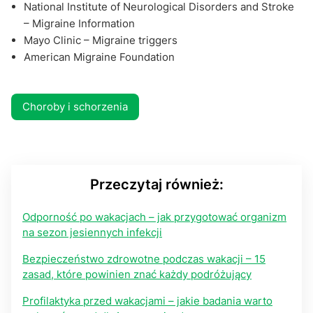
National Institute of Neurological Disorders and Stroke
– Migraine Information
Mayo Clinic – Migraine triggers
American Migraine Foundation
Choroby i schorzenia
Przeczytaj również:
Odporność po wakacjach – jak przygotować organizm
na sezon jesiennych infekcji
Bezpieczeństwo zdrowotne podczas wakacji – 15
zasad, które powinien znać każdy podróżujący
Profilaktyka przed wakacjami – jakie badania warto