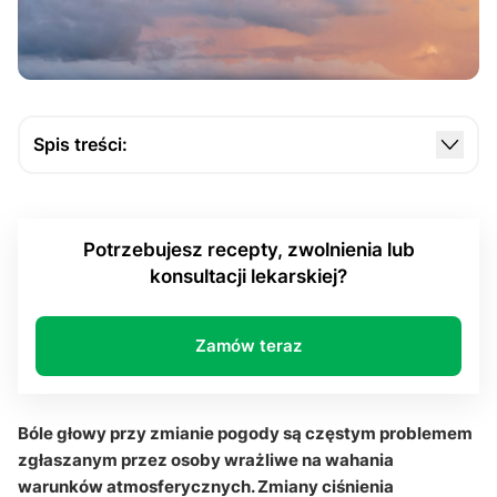
Spis treści:
Dlaczego bóle głowy przy zmianie pogody
pojawiają się u części osób?
Potrzebujesz recepty, zwolnienia lub
Jak ciśnienie atmosferyczne i zmiany temperatury
konsultacji lekarskiej?
wpływają na migrenę?
Czy meteopatia zawsze oznacza migrenę lub bóle
napięciowe?
Zamów teraz
Co może pomóc ograniczyć bóle głowy związane
ze zmianą pogody?
Bóle głowy przy zmianie pogody są częstym problemem
Czy warunki atmosferyczne naprawdę wpływają na
zgłaszanym przez osoby wrażliwe na wahania
układ nerwowy?
warunków atmosferycznych. Zmiany ciśnienia