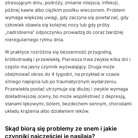
stresującym dniu, podróży, zmianie miejsca, infekcji,
późnej kawie albo ciężkim posiłku wieczorem. Problem
wymaga większej uwagi, gdy zaczyna się powtarzać, gdy
człowiek obawia się kolejnej nocy lub gdy próby
„nadrobienia” odpoczynku prowadzą do coraz bardziej
nieregularnego rytmu dnia.
W praktyce rozróżnia się bezsenność przygodną,
krótkotrwałą i przewlekłą. Pierwsza trwa zwykle kilka dni i
często ma jasny czynnik wyzwalający. Druga może
obejmować okres do 4 tygodni, na przykład w czasie
silnego napięcia lub po traumatycznym wydarzeniu.
Przewlekła postać utrzymuje się dłużej i zwykle wymaga
dokładniejszej oceny, bo może współistnieć z depresją,
stanami lękowymi, bólem, bezdechem sennym, chorobami
układu krążenia albo działaniem leków.
Skąd biorą się problemy ze snem i jakie
czynniki najczęściej je nasilają?