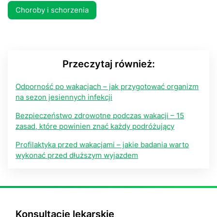
Choroby i schorzenia
Przeczytaj również:
Odporność po wakacjach – jak przygotować organizm
na sezon jesiennych infekcji
Bezpieczeństwo zdrowotne podczas wakacji – 15
zasad, które powinien znać każdy podróżujący
Profilaktyka przed wakacjami – jakie badania warto
wykonać przed dłuższym wyjazdem
Konsultacje lekarskie