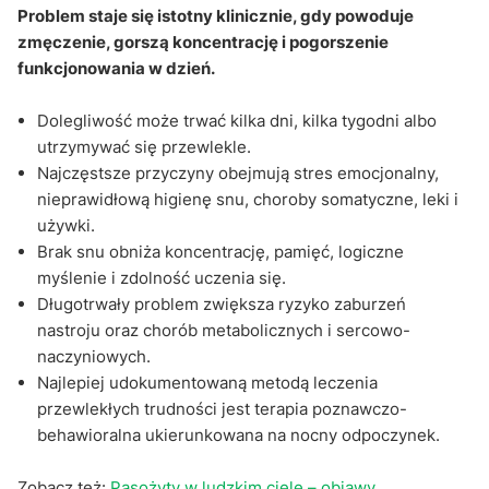
Problem staje się istotny klinicznie, gdy powoduje
zmęczenie, gorszą koncentrację i pogorszenie
funkcjonowania w dzień.
Dolegliwość może trwać kilka dni, kilka tygodni albo
utrzymywać się przewlekle.
Najczęstsze przyczyny obejmują stres emocjonalny,
nieprawidłową higienę snu, choroby somatyczne, leki i
używki.
Brak snu obniża koncentrację, pamięć, logiczne
myślenie i zdolność uczenia się.
Długotrwały problem zwiększa ryzyko zaburzeń
nastroju oraz chorób metabolicznych i sercowo-
naczyniowych.
Najlepiej udokumentowaną metodą leczenia
przewlekłych trudności jest terapia poznawczo-
behawioralna ukierunkowana na nocny odpoczynek.
Zobacz też:
Pasożyty w ludzkim ciele – objawy,