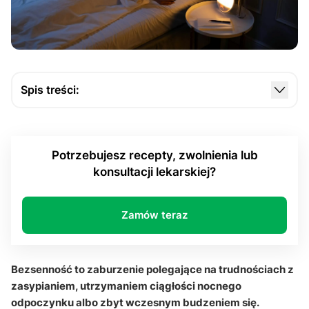
Spis treści:
Czym jest bezsenność i jak odróżnić ją od
zwykłych problemów ze snem?
Potrzebujesz recepty, zwolnienia lub
Skąd biorą się problemy ze snem i jakie czynniki
konsultacji lekarskiej?
najczęściej je nasilają?
Jak brak snu wpływa na koncentrację, pamięć i
zdrowie fizyczne?
Zamów teraz
Jak organizm może odzyskać prawidłowy rytm
snu?
Bezsenność to zaburzenie polegające na trudnościach z
Bezsenność: Q&A
zasypianiem, utrzymaniem ciągłości nocnego
odpoczynku albo zbyt wczesnym budzeniem się.