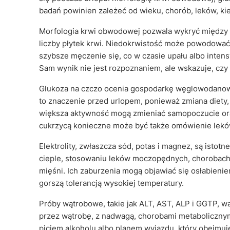
badań powinien zależeć od wieku, chorób, leków, ki
Morfologia krwi obwodowej pozwala wykryć między in
liczby płytek krwi. Niedokrwistość może powodować o
szybsze męczenie się, co w czasie upału albo inte
Sam wynik nie jest rozpoznaniem, ale wskazuje, czy 
Glukoza na czczo ocenia gospodarkę węglowodanow
to znaczenie przed urlopem, ponieważ zmiana diety, n
większa aktywność mogą zmieniać samopoczucie ora
cukrzycą konieczne może być także omówienie leków
Elektrolity, zwłaszcza sód, potas i magnez, są isto
cieple, stosowaniu leków moczopędnych, chorobach
mięśni. Ich zaburzenia mogą objawiać się osłabienie
gorszą tolerancją wysokiej temperatury.
Próby wątrobowe, takie jak ALT, AST, ALP i GGTP, 
przez wątrobę, z nadwagą, chorobami metaboliczny
piciem alkoholu albo planem wyjazdu, który obejmuj