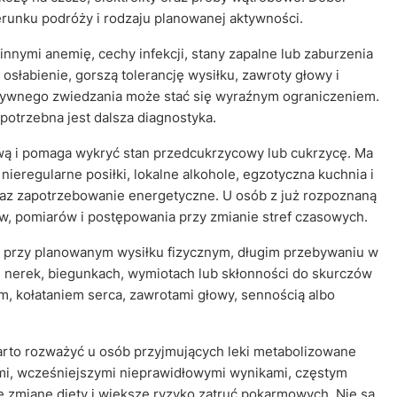
erunku podróży i rodzaju planowanej aktywności.
nymi anemię, cechy infekcji, stany zapalne lub zaburzenia
słabienie, gorszą tolerancję wysiłku, zawroty głowy i
nsywnego zwiedzania może stać się wyraźnym ograniczeniem.
potrzebna jest dalsza diagnostyka.
ą i pomaga wykryć stan przedcukrzycowy lub cukrzycę. Ma
ieregularne posiłki, lokalne alkohole, egzotyczna kuchnia i
z zapotrzebowanie energetyczne. U osób z już rozpoznaną
, pomiarów i postępowania przy zmianie stref czasowych.
tne przy planowanym wysiłku fizycznym, długim przebywaniu w
 nerek, biegunkach, wymiotach lub skłonności do skurczów
m, kołataniem serca, zawrotami głowy, sennością albo
warto rozważyć u osób przyjmujących leki metabolizowane
mi, wcześniejszymi nieprawidłowymi wynikami, częstym
e zmianę diety i większe ryzyko zatruć pokarmowych. Nie są