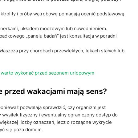
ektrolity i próby wątrobowe pomagają ocenić podstawową
 nerkami, układem moczowym lub nawodnieniem.
padkowego „panelu badań” jest konsultacja w poradni
łaszcza przy chorobach przewlekłych, lekach stałych lub
ia warto wykonać przed sezonem urlopowym
e przed wakacjami mają sens?
ponieważ pozwalają sprawdzić, czy organizm jest
y wysiłek fizyczny i ewentualny ograniczony dostęp do
większej liczby oznaczeń, lecz o rozsądne wykrycie
zyć się poza domem.