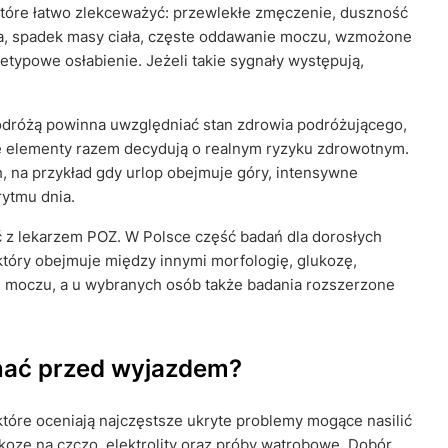
tóre łatwo zlekceważyć: przewlekłe zmęczenie, duszność
cha, spadek masy ciała, częste oddawanie moczu, wzmożone
ietypowe osłabienie. Jeżeli takie sygnały występują,
odróżą powinna uwzględniać stan zdrowia podróżującego,
 te elementy razem decydują o realnym ryzyku zdrowotnym.
, na przykład gdy urlop obejmuje góry, intensywne
rytmu dnia.
 lekarzem POZ. W Polsce część badań dla dorosłych
óry obejmuje między innymi morfologię, glukozę,
ne moczu, a u wybranych osób także badania rozszerzone
nać przed wyjazdem?
tóre oceniają najczęstsze ukryte problemy mogące nasilić
kozę na czczo, elektrolity oraz próby wątrobowe. Dobór