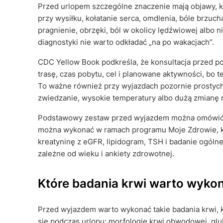
Przed urlopem szczególne znaczenie mają objawy, k
przy wysiłku, kołatanie serca, omdlenia, bóle brzu
pragnienie, obrzęki, ból w okolicy lędźwiowej albo n
diagnostyki nie warto odkładać „na po wakacjach”.
CDC Yellow Book podkreśla, że konsultacja przed p
trasę, czas pobytu, cel i planowane aktywności, bo
To ważne również przy wyjazdach pozornie prostych
zwiedzanie, wysokie temperatury albo dużą zmianę 
Podstawowy zestaw przed wyjazdem można omówić z
można wykonać w ramach programu Moje Zdrowie, kt
kreatyninę z eGFR, lipidogram, TSH i badanie ogól
zależne od wieku i ankiety zdrowotnej.
Które badania krwi warto wyko
Przed wyjazdem warto wykonać takie badania krwi, k
się podczas urlopu: morfologię krwi obwodowej, glu