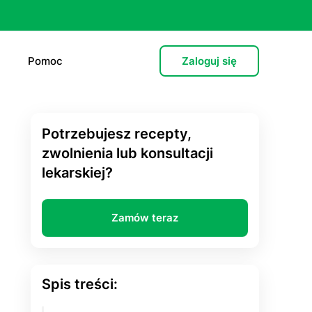
Pomoc
Zaloguj się
Potrzebujesz recepty,
e (L4)
zwolnienia lub konsultacji
lekarskiej?
 lekarska
e
Zamów teraz
 psychiatryczna (dorośli)
cja hormonalna
Spis treści:
zień po”