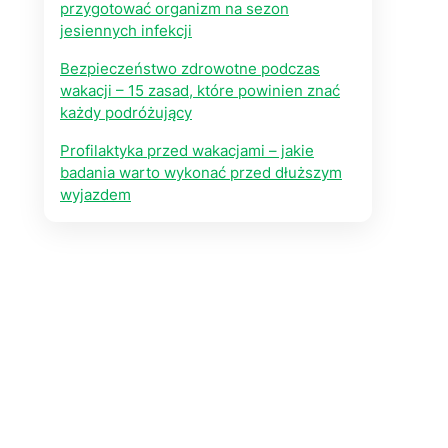
przygotować organizm na sezon
jesiennych infekcji
Bezpieczeństwo zdrowotne podczas
wakacji – 15 zasad, które powinien znać
każdy podróżujący
Profilaktyka przed wakacjami – jakie
badania warto wykonać przed dłuższym
wyjazdem