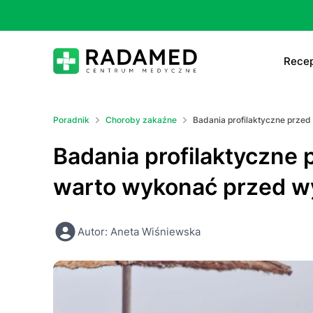
Recep
E-
Poradnik
Choroby zakaźne
Badania profilaktyczne prze
E-
Badania profilaktyczne 
Ta
warto wykonać przed 
Le
Autor: Aneta Wiśniewska