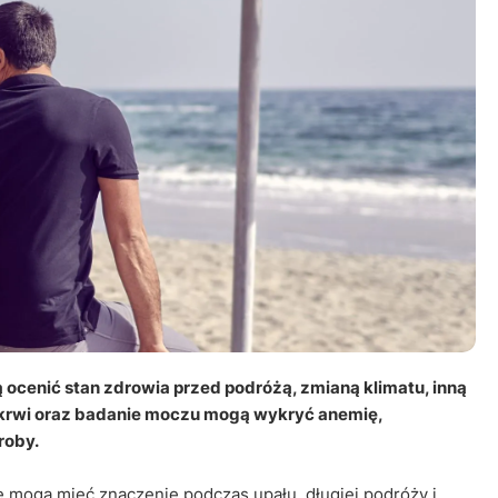
Leczenie ot
CT
Ubezpieczen
ocenić stan zdrowia przed podróżą, zmianą klimatu, inną
 krwi oraz badanie moczu mogą wykryć anemię,
roby.
 mogą mieć znaczenie podczas upału, długiej podróży i