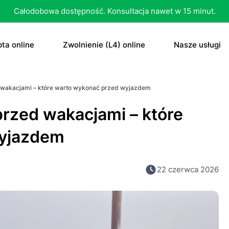
Całodobowa dostępność. Konsultacja nawet w 15 minut.
ta online
Zwolnienie (L4) online
Nasze usługi
recepta
Zwolnienie (L4) online
E-recepta
d wakacjami – które warto wykonać przed wyjazdem
recepta na antykoncepcję
E-zwolnienie lekarskie dla studenta
E-zwolnieni
przed wakacjami – które
bletka „dzień po”
Konsultacja
wyjazdem
czenie otyłości
Skierowani
22 czerwca 2026
Konsultacja
Dowolne
Antykoncep
RTG
Tabletka „d
MRI