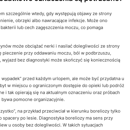
m szczególnie wtedy, gdy występują objawy ze strony
ienie, obrzęki albo nawracające infekcje. Może ono
, bakterii lub cech zagęszczenia moczu, co pomaga
ynów może obciążać nerki i nasilać dolegliwości ze strony
ę pieczenie przy oddawaniu moczu, ból w podbrzuszu,
, wyjazd bez diagnostyki może skończyć się koniecznością
i wypadek” przed każdym urlopem, ale może być przydatna u
byt w miejscu o ograniczonym dostępie do opieki lub podróż
i tak opierają się na aktualnym oznaczeniu oraz próbach
i bywa pomocne organizacyjnie.
tko”, na przykład przeciwciał w kierunku boreliozy tylko
o spacery po lesie. Diagnostyka boreliozy ma sens przy
iew u osoby bez dolegliwości. W takich sytuacjach