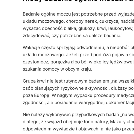
Badanie ogólne moczu jest potrzebne przed wyjazde
układu moczowego, choroby nerek, cukrzyca, nadciśn
wykazać obecność białka, glukozy, krwi, leukocytów
zdecydować, czy potrzebne są dalsze badania.
Wakacje często sprzyjają odwodnieniu, a niedobór pł
układu moczowego. Jeżeli przed podróżą pojawia si
częstomocz, gorączka albo ból w okolicy lędźwiowej
szukania pomocy w obcym kraju.
Grupa krwi nie jest rutynowym badaniem „na wszelk
osób planujących ryzykowne aktywności, dłuższy po
poza Europę. W nagłym wypadku procedury medyczne 
zgodności, ale posiadanie wiarygodnej dokumentacj
Nie należy wykonywać przypadkowych badań „na wszys
dlatego, że wyjazd obejmuje łono natury, Mazury alb
odpowiednim wywiadzie i objawach, a nie jako przes