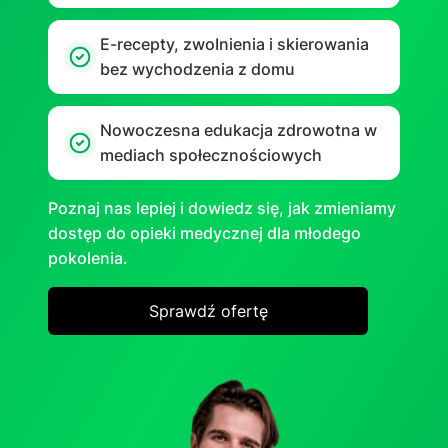
E-rесерty, zwоInіеnia i skierowania
bez wychodzenia z domu
Nowoczesna edukacja zdrowotna w
mediach społecznościowych
Poznaj nas lepiej i dowiedz się, jak zmieniamy
dostęp do opieki medycznej dla młodego
pokolenia.
Sprawdź ofertę